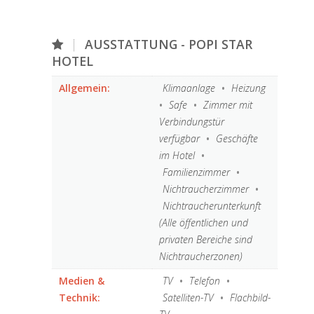
AUSSTATTUNG - POPI STAR
HOTEL
Allgemein:
Klimaanlage
•
Heizung
•
Safe
•
Zimmer mit
Verbindungstür
verfügbar
•
Geschäfte
im Hotel
•
Familienzimmer
•
Nichtraucherzimmer
•
Nichtraucherunterkunft
(Alle öffentlichen und
privaten Bereiche sind
Nichtraucherzonen)
Medien &
TV
•
Telefon
•
Technik:
Satelliten-TV
•
Flachbild-
TV
Internet:
Kostenlos WLAN ist in