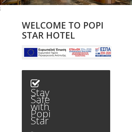
;
WELCOME TO POPI
STAR HOTEL
Stay
Safe
with
Popi
Star