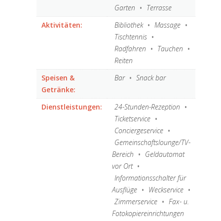
Aktivitäten:
Bibliothek
•
Massage
•
Tischtennis
•
Radfahren
•
Tauchen
•
Reiten
Speisen &
Bar
•
Snack bar
Getränke:
Dienstleistungen:
24-Stunden-Rezeption
•
Ticketservice
•
Conciergeservice
•
Gemeinschaftslounge/TV-
Bereich
•
Geldautomat
vor Ort
•
Informationsschalter für
Ausflüge
•
Weckservice
•
Zimmerservice
•
Fax- u.
Fotokopiereinrichtungen
•
Gepäckaufbewahrung
•
Sonnenliegen und