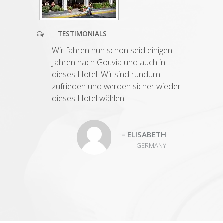
TESTIMONIALS
Large rooms, clean but basic. Bed
was clean an very comfortable. Nice
pool and bar. Good breakfast.
– MARTIN
UK