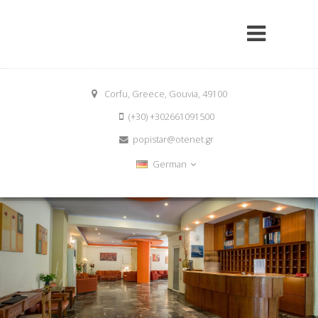
Corfu, Greece, Gouvia, 49100
(+30) +302661091500
popistar@otenet.gr
German