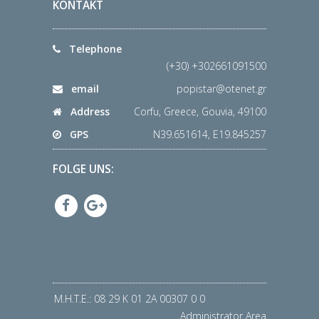
Telephone
(+30) +302661091500
email
popistar@otenet.gr
Address
Corfu, Greece, Gouvia, 49100
GPS
N39.651614, E19.845257
FOLGE UNS:
Μ.Η.Τ.Ε.: 08 29 K 01 2A 00307 0 0
Administrator Area