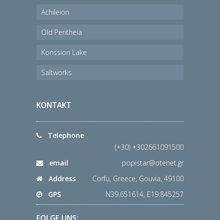
Achileion
Old Peritheia
Korission Lake
Saltworks
KONTAKT
Telephone
(+30) +302661091500
email
popistar@otenet.gr
Address
Corfu, Greece, Gouvia, 49100
GPS
N39.651614, E19.845257
FOLGE UNS: