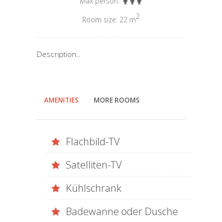
Max person:
2
Room size: 22 m
Description..
AMENITIES
MORE ROOMS
Flachbild-TV
Satelliten-TV
Kühlschrank
Badewanne oder Dusche