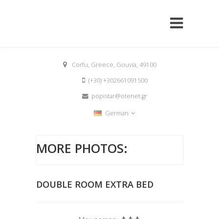
Corfu, Greece, Gouvia, 49100
(+30) +302661091500
popistar@otenet.gr
German
MORE PHOTOS:
DOUBLE ROOM EXTRA BED